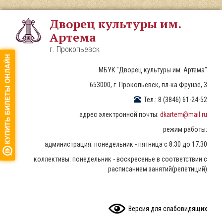
Перейти
к
Дворец культуры им.
основному
Артема
содержанию
г. Прокопьевск
МБУК "Дворец культуры им. Артема"
653000, г. Прокопьевск, пл-ка Фрунзе, 3
Тел.: 8 (3846) 61-24-52
адрес электронной почты:
dkartem@mail.ru
режим работы:
администрация: понедельник - пятница с 8.30 до 17.30
коллективы: понедельник - воскресенье в соответствии с
расписанием занятий(репетиций)
READ CONTENT
Версия для слабовидящих