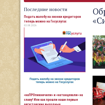
Об
Последние новости
Подать жалобу на звонки кредиторов
«С
теперь можно на Госуслугах
03.08.2026
«наПРОпикничили» и «натанцевали» на
славу! Или как прошли наши первые
августовские выходные…