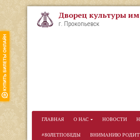
Перейти
к
Дворец культуры им
основному
содержанию
г. Прокопьевск
ГЛАВНАЯ
О НАС
НОВОСТИ
Н
#80ЛЕТПОБЕДЫ
ВНИМАНИЮ РОДИТ