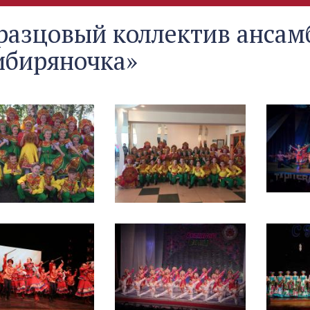
разцовый коллектив ансам
ибиряночка»