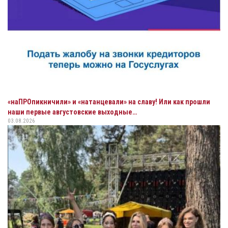
«наПРОпикничили» и «натанцевали» на славу! Или как прошли
наши первые августовские выходные…
03.08.2026