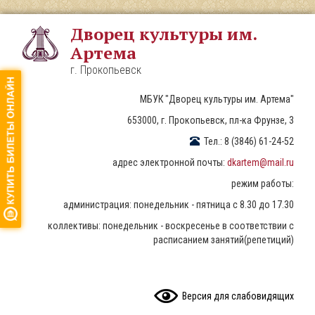
Перейти
к
Дворец культуры им.
основному
Артема
содержанию
г. Прокопьевск
МБУК "Дворец культуры им. Артема"
653000, г. Прокопьевск, пл-ка Фрунзе, 3
Тел.: 8 (3846) 61-24-52
адрес электронной почты:
dkartem@mail.ru
режим работы:
администрация: понедельник - пятница с 8.30 до 17.30
коллективы: понедельник - воскресенье в соответствии с
расписанием занятий(репетиций)
READ CONTENT
Версия для слабовидящих