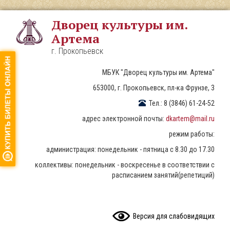
Перейти
к
Дворец культуры им.
основному
Артема
содержанию
г. Прокопьевск
МБУК "Дворец культуры им. Артема"
653000, г. Прокопьевск, пл-ка Фрунзе, 3
Тел.: 8 (3846) 61-24-52
адрес электронной почты:
dkartem@mail.ru
режим работы:
администрация: понедельник - пятница с 8.30 до 17.30
коллективы: понедельник - воскресенье в соответствии с
расписанием занятий(репетиций)
READ CONTENT
Версия для слабовидящих