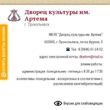
Перейти
к
Дворец культуры им.
основному
Артема
содержанию
г. Прокопьевск
МБУК "Дворец культуры им. Артема"
653000, г. Прокопьевск, пл-ка Фрунзе, 3
Тел.: 8 (3846) 61-24-52
адрес электронной почты:
dkartem@mail.ru
режим работы:
администрация: понедельник - пятница с 8.30 до 17.30
коллективы: понедельник - воскресенье в соответствии с
расписанием занятий(репетиций)
READ CONTENT
Версия для слабовидящих