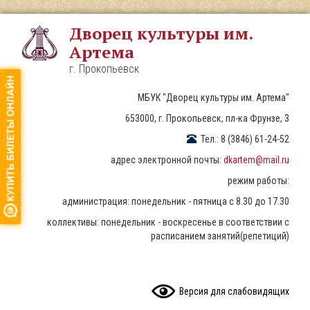
Перейти
к
Дворец культуры им.
основному
Артема
содержанию
г. Прокопьевск
МБУК "Дворец культуры им. Артема"
653000, г. Прокопьевск, пл-ка Фрунзе, 3
Тел.: 8 (3846) 61-24-52
адрес электронной почты:
dkartem@mail.ru
режим работы:
администрация: понедельник - пятница с 8.30 до 17.30
коллективы: понедельник - воскресенье в соответствии с
расписанием занятий(репетиций)
READ CONTENT
Версия для слабовидящих