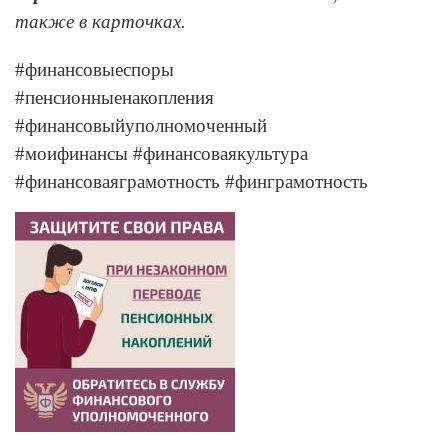
также в карточках.
#финансовыеспоры
#пенсионныенакопления
#финансовыйуполномоченный
#моифинансы #финансоваякультура
#финансоваяграмотность #финграмотность