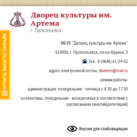
Перейти
к
Дворец культуры им.
основному
Артема
содержанию
г. Прокопьевск
МБУК "Дворец культуры им. Артема"
653000, г. Прокопьевск, пл-ка Фрунзе, 3
Тел.: 8 (3846) 61-24-52
адрес электронной почты:
dkartem@mail.ru
режим работы:
администрация: понедельник - пятница с 8.30 до 17.30
коллективы: понедельник - воскресенье в соответствии с
расписанием занятий(репетиций)
READ CONTENT
Версия для слабовидящих