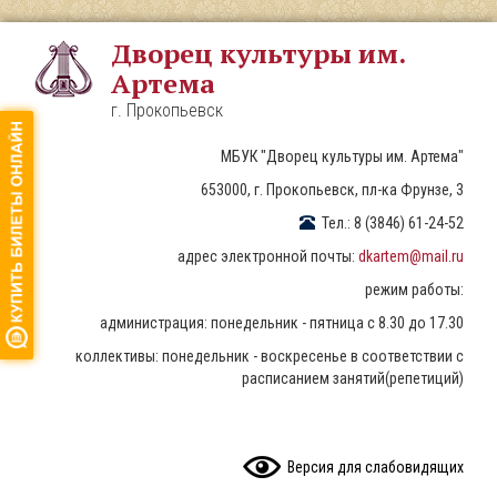
Перейти
к
Дворец культуры им.
основному
Артема
содержанию
г. Прокопьевск
МБУК "Дворец культуры им. Артема"
653000, г. Прокопьевск, пл-ка Фрунзе, 3
Тел.: 8 (3846) 61-24-52
адрес электронной почты:
dkartem@mail.ru
режим работы:
администрация: понедельник - пятница с 8.30 до 17.30
коллективы: понедельник - воскресенье в соответствии с
расписанием занятий(репетиций)
READ CONTENT
Версия для слабовидящих