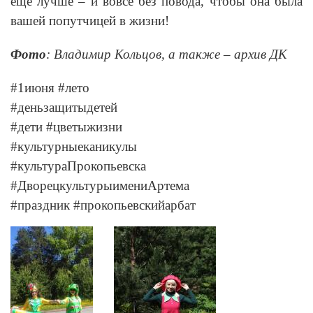
еще лучше – и вовсе без повода, чтобы она была
вашей попутчицей в жизни!
Фото
: Владимир Кольцов, а также – архив ДК
#1июня #лето
#деньзащитыдетей
#дети #цветыжизни
#культурныеканикулы
#культураПрокопьевска
#ДворецкультурыимениАртема
#праздник #прокопьевскийарбат