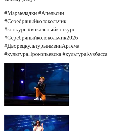
#Мармеладки #Апельсин
#Серебряныйколокольчик
#конкурс #вокальныйконкурс
#Серебряныйколокольчик2026
#ДворецкультурыимениАртема
#культураПрокопьевска #культураКузбасса