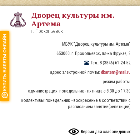
Перейти
к
Дворец культуры им.
основному
Артема
содержанию
г. Прокопьевск
МБУК "Дворец культуры им. Артема"
653000, г. Прокопьевск, пл-ка Фрунзе, 3
Тел.: 8 (3846) 61-24-52
адрес электронной почты:
dkartem@mail.ru
режим работы:
администрация: понедельник - пятница с 8.30 до 17.30
коллективы: понедельник - воскресенье в соответствии с
расписанием занятий(репетиций)
READ CONTENT
Версия для слабовидящих