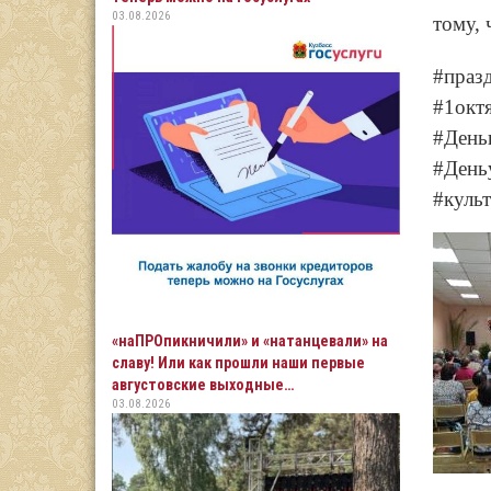
03.08.2026
тому, 
#праз
#1окт
#День
#День
#куль
«наПРОпикничили» и «натанцевали» на
славу! Или как прошли наши первые
августовские выходные…
03.08.2026