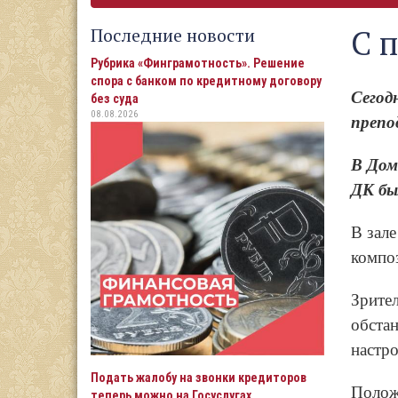
С 
Последние новости
Рубрика «Финграмотность». Решение
спора с банком по кредитному договору
Сегод
без суда
08.08.2026
препо
В Дом
ДК бы
В зале
компо
Зрите
обста
настро
Подать жалобу на звонки кредиторов
Полож
теперь можно на Госуслугах