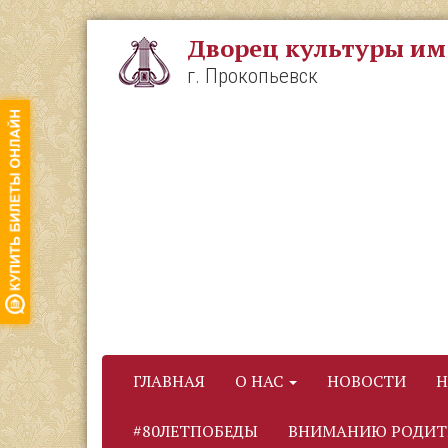
Перейти
к
Дворец культуры им
основному
содержанию
г. Прокопьевск
ГЛАВНАЯ
О НАС
НОВОСТИ
Н
#80ЛЕТПОБЕДЫ
ВНИМАНИЮ РОДИТ