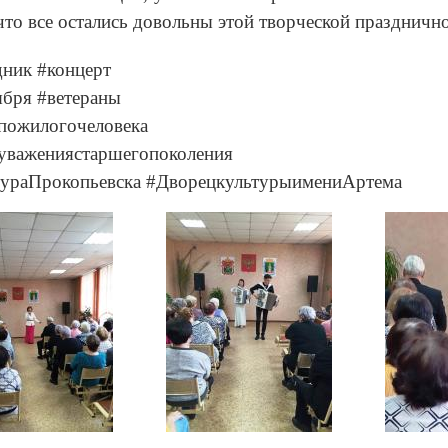
что все остались довольны этой творческой празднично
дник #концерт
ября #ветераны
пожилогочеловека
уважениястаршегопоколения
тураПрокопьевска #ДворецкультурыимениАртема