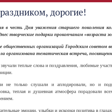
праздником, дорогие!
ня в честь Дня уважения старшего поколения к
днес творческие подарки прокопчанам «возраста зо
е общественных организаций Городским советом в
ла организована тематическая встреча, посвященн
 звучали теплые слова и поздравления, любимые учас
зиции.
ли не только слушали и аплодировали, но и подп
новка, теплая и душевная атмосфера порадовали вс
ением.
ительные эмоции, улыбки и искорки позитива в глаза