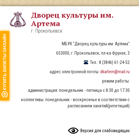
Перейти
к
Дворец культуры им.
основному
Артема
содержанию
г. Прокопьевск
МБУК "Дворец культуры им. Артема"
653000, г. Прокопьевск, пл-ка Фрунзе, 3
Тел.: 8 (3846) 61-24-52
адрес электронной почты:
dkartem@mail.ru
режим работы:
администрация: понедельник - пятница с 8.30 до 17.30
коллективы: понедельник - воскресенье в соответствии с
расписанием занятий(репетиций)
READ CONTENT
Версия для слабовидящих