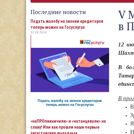
V 
Последние новости
Подать жалобу на звонки кредиторов
в 
теперь можно на Госуслугах
03.08.2026
12 ию
Шахтё
В бо
Татар
единс
В про
В
З
«наПРОпикничили» и «натанцевали» на
Я
славу! Или как прошли наши первые
Н
августовские выходные…