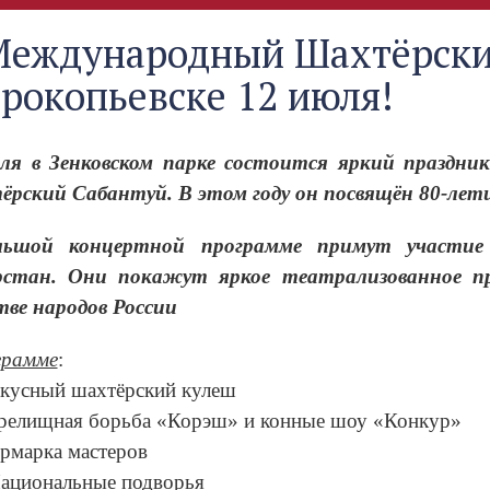
Международный Шахтёрски
Прокопьевске 12 июля!
ля в Зенковском парке состоится яркий праздн
рский Сабантуй. В этом году он посвящён 80-лет
льшой концертной программе примут участие 
стан. Они покажут яркое театрализованное пр
тве народов России
грамме
:
кусный шахтёрский кулеш
релищная борьба «Корэш» и конные шоу «Конкур»
рмарка мастеров
ациональные подворья