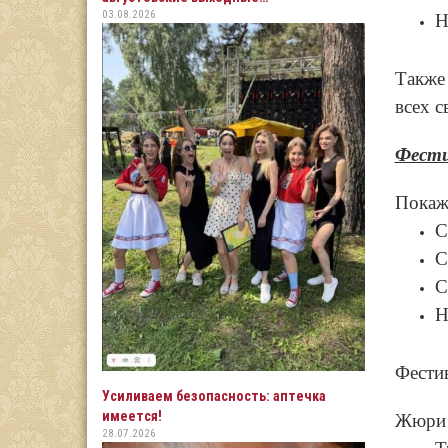
03.08.2026
Н
Также
всех с
Фести
Покаж
С
С
С
Н
Фестив
Усиливаем безопасность: аптечка
имеется!
Жюри 
28.07.2026