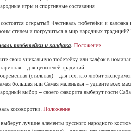
ародные игры и спортивные состязания
 состоятся открытый Фестиваль тюбетейки и калфака 
воим стилем и погрузиться в мир народных традиций?
валь тюбетейки и калфака
.
Положение
ите свою уникальную тюбетейку или калфак в номина
таринная – для ценителей традиций
овременная (стильная) – для тех, кто любит эксперим
амая большая или Самая маленькая – удивите всех ма
ародный выбор – своего фаворита выберут гости Саб
аль косоворотки.
Положение
выберут лучшие элементы русского народного костюм