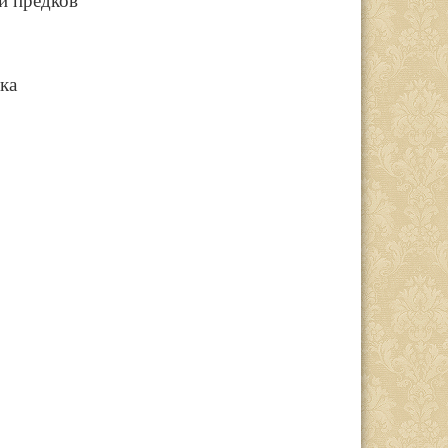
ии предков
ка