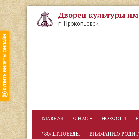
Перейти
к
Дворец культуры им
основному
содержанию
г. Прокопьевск
ГЛАВНАЯ
О НАС
НОВОСТИ
Н
#80ЛЕТПОБЕДЫ
ВНИМАНИЮ РОДИТ