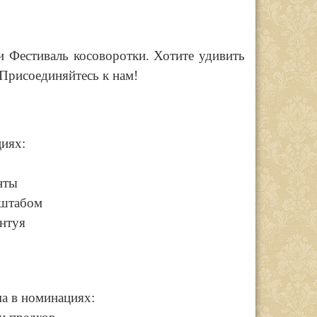
и Фестиваль косоворотки. Хотите удивить
 Присоединяйтесь к нам!
циях:
енты
сштабом
антуя
а в номинациях: