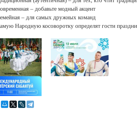
радиционная (аутентичная) – для тех, кто чтит традиц
овременная – добавьте модный акцент
емейная – для самых дружных команд
амую Народную косоворотку определят гости праздни