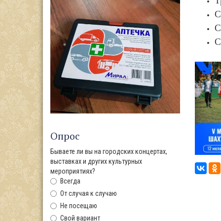
Т
С
С
С
Опрос
Бываете ли вы на городских концертах,
выставках и других культурных
мероприятиях?
Всегда
От случая к случаю
Не посещаю
Свой вариант