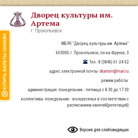
Перейти
к
Дворец культуры им.
основному
Артема
содержанию
г. Прокопьевск
МБУК "Дворец культуры им. Артема"
653000, г. Прокопьевск, пл-ка Фрунзе, 3
Тел.: 8 (3846) 61-24-52
адрес электронной почты:
dkartem@mail.ru
режим работы:
администрация: понедельник - пятница с 8.30 до 17.30
коллективы: понедельник - воскресенье в соответствии с
расписанием занятий(репетиций)
READ CONTENT
Версия для слабовидящих