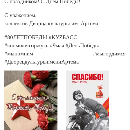
С праздником! С Днем Победы!
С уважением,
коллектив Дворца культуры им. Артема
#80ЛЕТПОБЕДЫ #КУZБАСС
#япомнюягоржусь #9мая #ДеньПобеды
#мыпомним #мыгордимся
#ДворецкультурыимениАртема