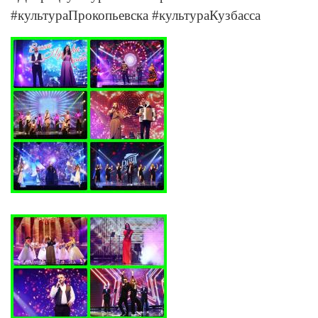
#культураПрокопьевска #культураКузбасса