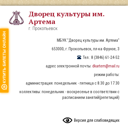
Перейти
к
Дворец культуры им.
основному
Артема
содержанию
г. Прокопьевск
МБУК "Дворец культуры им. Артема"
653000, г. Прокопьевск, пл-ка Фрунзе, 3
Тел.: 8 (3846) 61-24-52
адрес электронной почты:
dkartem@mail.ru
режим работы:
администрация: понедельник - пятница с 8.30 до 17.30
коллективы: понедельник - воскресенье в соответствии с
расписанием занятий(репетиций)
READ CONTENT
Версия для слабовидящих