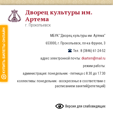
Перейти
к
Дворец культуры им.
основному
Артема
содержанию
г. Прокопьевск
МБУК "Дворец культуры им. Артема"
653000, г. Прокопьевск, пл-ка Фрунзе, 3
Тел.: 8 (3846) 61-24-52
адрес электронной почты:
dkartem@mail.ru
режим работы:
администрация: понедельник - пятница с 8.30 до 17.30
коллективы: понедельник - воскресенье в соответствии с
расписанием занятий(репетиций)
READ CONTENT
Версия для слабовидящих