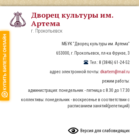
Перейти
к
Дворец культуры им.
основному
Артема
содержанию
г. Прокопьевск
МБУК "Дворец культуры им. Артема"
653000, г. Прокопьевск, пл-ка Фрунзе, 3
Тел.: 8 (3846) 61-24-52
адрес электронной почты:
dkartem@mail.ru
режим работы:
администрация: понедельник - пятница с 8.30 до 17.30
коллективы: понедельник - воскресенье в соответствии с
расписанием занятий(репетиций)
READ CONTENT
Версия для слабовидящих