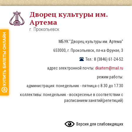
Перейти
к
Дворец культуры им.
основному
Артема
содержанию
г. Прокопьевск
МБУК "Дворец культуры им. Артема"
653000, г. Прокопьевск, пл-ка Фрунзе, 3
Тел.: 8 (3846) 61-24-52
адрес электронной почты:
dkartem@mail.ru
режим работы:
администрация: понедельник - пятница с 8.30 до 17.30
коллективы: понедельник - воскресенье в соответствии с
расписанием занятий(репетиций)
READ CONTENT
Версия для слабовидящих