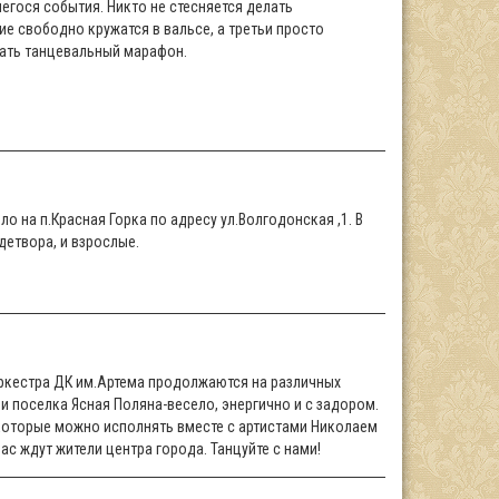
гося события. Никто не стесняется делать
ие свободно кружатся в вальсе, а третьи просто
жать танцевальный марафон.
о на п.Красная Горка по адресу ул.Волгодонская ,1. В
детвора, и взрослые.
ркестра ДК им.Артема продолжаются на различных
и поселка Ясная Поляна-весело, энергично и с задором.
 которые можно исполнять вместе с артистами Николаем
ас ждут жители центра города. Танцуйте с нами!