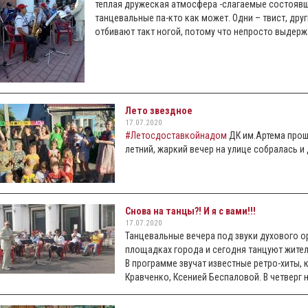
теплая дружеская атмосфера -слагаемые состоявше
танцевальные па-кто как может. Одни – твист, друг
отбивают такт ногой, потому что непросто выдер
Лето звездное
17.07.2020
#Летосдоставкойнадом
ДК им.Артема прошл
летний, жаркий вечер на улице собралась и 
Снова на танцы?! И я с вами!!!
17.07.2020
Танцевальные вечера под звуки духового о
площадках города и сегодня танцуют жител
В программе звучат известные ретро-хиты,
Кравченко, Ксенией Беспаловой. В четверг н