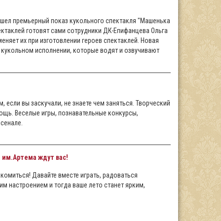
ошел премьерный показ кукольного спектакля "Машенька
пектаклей готовят сами сотрудники ДК-Епифанцева Ольга
меняет их при изготовлении героев спектаклей. Новая
в кукольном исполнении, которые водят и озвучивают
м, если вы заскучали, не знаете чем заняться. Творческий
ощь. Веселые игры, познавательные конкурсы,
сенале.
 им.Артема ждут вас!
акомиться! Давайте вместе играть, радоваться
им настроением и тогда ваше лето станет ярким,