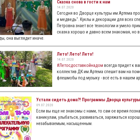
Сказка снова в гости к нам
14.07.2020
Сегодня во Дворце культуры им.Артема пр
и медведь". Куклы и декорации для всех с
Петровна знает все технологии и умело при
сказка хорошо и давно всем знакомая, но 
ы, она выглядит иначе.
Лето! Лето! Лето!
14.07.2020
#Летосдоставкойнадом
всегда придет к ва
коллектив ДК им.Артема спешит вам на пом
флешмобы под музыку - всё есть в нашем ар
Устали сидеть дома?! Программы Дворца культуры
09.07.2020
Если вы еще не знакомы с нами, то сам ое время позн
каникулам, улыбаться, развиваться, заряжаться хорош
незабываемым, насыщенным.