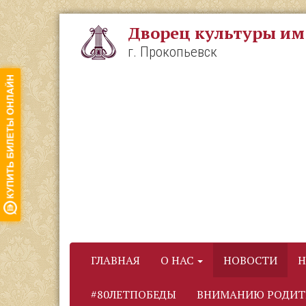
Перейти
к
Дворец культуры им
основному
содержанию
г. Прокопьевск
ГЛАВНАЯ
О НАС
НОВОСТИ
Н
#80ЛЕТПОБЕДЫ
ВНИМАНИЮ РОДИТ