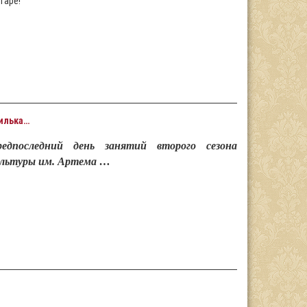
гаре!
пилька…
едпоследний день занятий второго сезона
ультуры им. Артема …