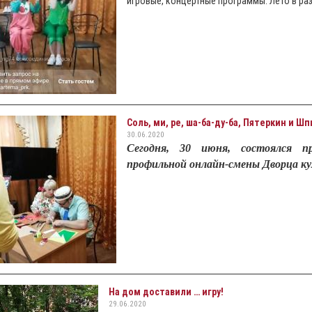
игровые, концертные программы. Лето в раз
Соль, ми, ре, ша-ба-ду-ба, Пятеркин и Ш
30.06.2020
Сегодня, 30 июня, состоялся пр
профильной онлайн-смены Дворца к
На дом доставили … игру!
29.06.2020