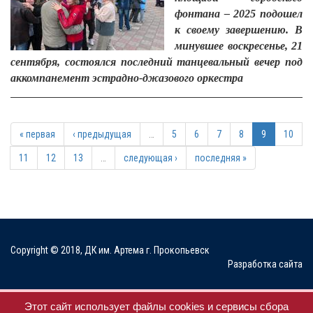
фонтана – 2025 подошел
к своему завершению. В
минувшее воскресенье, 21
сентября, состоялся последний танцевальный вечер под
аккомпанемент эстрадно-джазового оркестра
« первая
‹ предыдущая
…
5
6
7
8
9
10
11
12
13
…
следующая ›
последняя »
Copyright © 2018, ДК им. Артема г. Прокопьевск
Разработка сайта
Мы в соц. сетях
Этот сайт использует файлы cookies и сервисы сбора