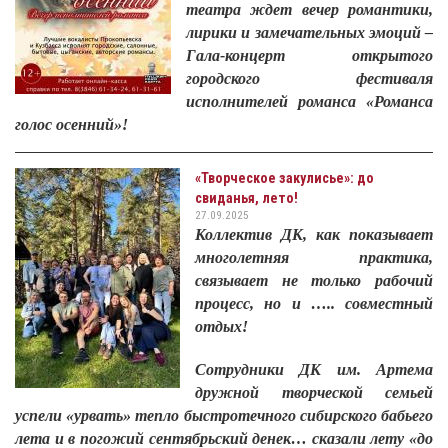
театра ждет вечер романтики,
лирики и замечательных эмоций –
Гала-концерт открытого
городского фестиваля
исполнителей романса «Романса
голос осенний»!
«Творческое закулисье»: до
свиданья, лето!
27.09.2025
Коллектив ДК, как показывает
многолетняя практика,
связывает не только рабочий
процесс, но и ….. совместный
отдых!
Сотрудники ДК им. Артема
дружной творческой семьей
успели «урвать» тепло быстротечного сибирского бабьего
лета и в погожий сентябрьский денек… сказали лету «до