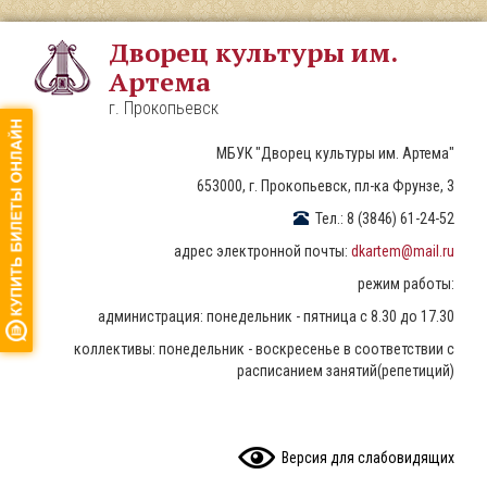
Перейти
к
Дворец культуры им.
основному
Артема
содержанию
г. Прокопьевск
МБУК "Дворец культуры им. Артема"
653000, г. Прокопьевск, пл-ка Фрунзе, 3
Тел.: 8 (3846) 61-24-52
адрес электронной почты:
dkartem@mail.ru
режим работы:
администрация: понедельник - пятница с 8.30 до 17.30
коллективы: понедельник - воскресенье в соответствии с
расписанием занятий(репетиций)
READ CONTENT
Версия для слабовидящих